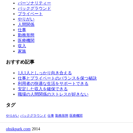
パーソナリティー
バックグラウンド
プライベート
やりがい
人間関係
仕事
勤務形態
医療機関
収入
家族
おすすめ記事
1人1人としっかり向き合える
仕事とプライベートのバランスを保つ秘訣
利用者の快適な生活をサポートできる
安定した収入を確保できる
職場の人間関係のストレスが好きない
タグ
やりがい
バックグラウンド
仕事
勤務形態
医療機関
ohsikpark.com
2014