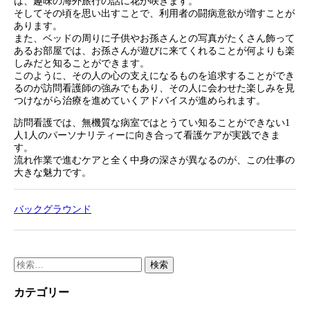
は、趣味の海外旅行の話に花が咲きます。
そしてその頃を思い出すことで、利用者の闘病意欲が増すことが
あります。
また、ベッドの周りに子供やお孫さんとの写真がたくさん飾って
あるお部屋では、お孫さんが遊びに来てくれることが何よりも楽
しみだと知ることができます。
このように、その人の心の支えになるものを追求することができ
るのが訪問看護師の強みでもあり、その人に会わせた楽しみを見
つけながら治療を進めていくアドバイスが進められます。
訪問看護では、無機質な病室ではとうてい知ることができない1
人1人のパーソナリティーに向き合って看護ケアが実践できま
す。
流れ作業で進むケアと全く中身の深さが異なるのが、この仕事の
大きな魅力です。
バックグラウンド
検
索:
カテゴリー