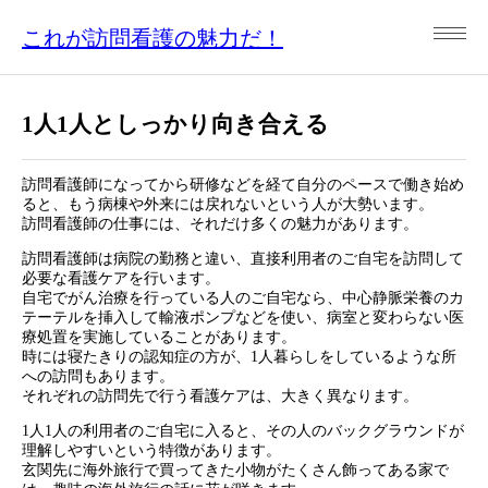
これが訪問看護の魅力だ！
1人1人としっかり向き合える
訪問看護師になってから研修などを経て自分のペースで働き始め
ると、もう病棟や外来には戻れないという人が大勢います。
訪問看護師の仕事には、それだけ多くの魅力があります。
訪問看護師は病院の勤務と違い、直接利用者のご自宅を訪問して
必要な看護ケアを行います。
自宅でがん治療を行っている人のご自宅なら、中心静脈栄養のカ
テーテルを挿入して輸液ポンプなどを使い、病室と変わらない医
療処置を実施していることがあります。
時には寝たきりの認知症の方が、1人暮らしをしているような所
への訪問もあります。
それぞれの訪問先で行う看護ケアは、大きく異なります。
1人1人の利用者のご自宅に入ると、その人のバックグラウンドが
理解しやすいという特徴があります。
玄関先に海外旅行で買ってきた小物がたくさん飾ってある家で