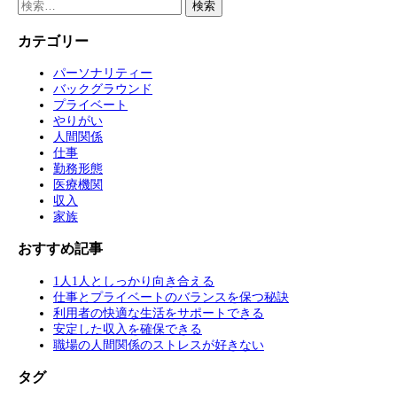
検
索:
カテゴリー
パーソナリティー
バックグラウンド
プライベート
やりがい
人間関係
仕事
勤務形態
医療機関
収入
家族
おすすめ記事
1人1人としっかり向き合える
仕事とプライベートのバランスを保つ秘訣
利用者の快適な生活をサポートできる
安定した収入を確保できる
職場の人間関係のストレスが好きない
タグ